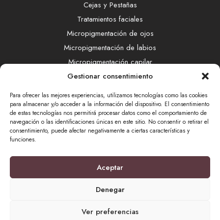
Cejas y Pestañas
Tratamientos faciales
Micropigmentación de ojos
Micropigmentación de labios
Micropigmentación capilar
Gestionar consentimiento
Método EDM
FaceGym
Para ofrecer las mejores experiencias, utilizamos tecnologías como las cookies
Radiofrecuencia Indiba
para almacenar y/o acceder a la información del dispositivo. El consentimiento
de estas tecnologías nos permitirá procesar datos como el comportamiento de
LÁSER SHR
navegación o las identificaciones únicas en este sitio. No consentir o retirar el
consentimiento, puede afectar negativamente a ciertas características y
Eliminación de micropigmentación
funciones.
Eliminación de tatuajes
Aceptar
Denegar
Financiado por el Programa KIT Digital. Plan de Recuperación,
Ver preferencias
Transformación y Resiliencia de España “Next Generation EU”.