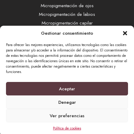
Micropigmentación de ojos
Micropigmentación de labios
Micropigmentación capilar
Método EDM
Gestionar consentimiento
FaceGym
Para ofrecer las mejores experiencias, utilizamos tecnologías como las cookies
Radiofrecuencia Indiba
para almacenar y/o acceder a la información del dispositivo. El consentimiento
de estas tecnologías nos permitirá procesar datos como el comportamiento de
LÁSER SHR
navegación o las identificaciones únicas en este sitio. No consentir o retirar el
Eliminación de micropigmentación
consentimiento, puede afectar negativamente a ciertas características y
funciones.
Eliminación de tatuajes
Aceptar
Denegar
Financiado por el Programa KIT Digital. Plan de Recuperación,
Ver preferencias
Transformación y Resiliencia de España “Next Generation EU”.
Política de cookies
Neve
| Funciona gracias a
WordPress