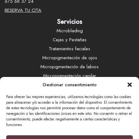
675 68 37 24
RESERVA TU CITA
Servicios
Microblading
Cejas y Pestañas
Tratamientos faciales
Micropigmentación de ojos
Micropigmentación de labios
Micropigmentación capilar
Gestionar consentimiento
Método EDM
FaceGym
Para ofrecer las mejores experiencias, utilizamos tecnologías como las cookies
Radiofrecuencia Indiba
para almacenar y/o acceder a la información del dispositivo. El consentimiento
de estas tecnologías nos permitirá procesar datos como el comportamiento de
LÁSER SHR
navegación o las identificaciones únicas en este sitio. No consentir o retirar el
consentimiento, puede afectar negativamente a ciertas características y
Eliminación de micropigmentación
funciones.
Eliminación de tatuajes